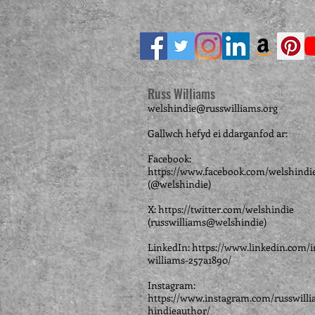
Russ Williams
welshindie@russwilliams.org
Gallwch hefyd ei ddarganfod ar:
Facebook:
https://www.facebook.com/welshindi
(@welshindie)
X:
https://twitter.com/welshindie
(russwilliams@welshindie)
LinkedIn:
https://www.linkedin.com/i
williams-257a1890/
Instagram:
https://www.instagram.com/russwilli
hindieauthor/