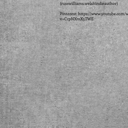
(russwilliams.welshindieauthor)
Pinterest:
https://www.youtube.com/
v=CcpNXmX3TWE