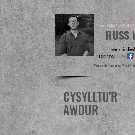
-GWEFAN SWYDDOG
RUSS 
welshindie@
DILYNWCH FI
Ymunwch â mi ar ap Wix i'w e
CYSYLLTU'R
AWDUR