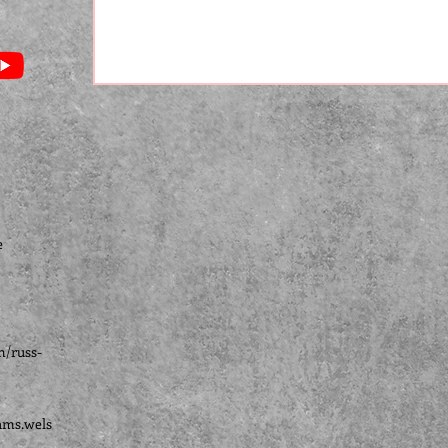
e
n/russ-
ams.wels