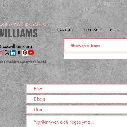
OL YR AWDUR CYMREIG-
WILLIAMS
CARTREF
LLYFRAU
BLOG
russwilliams.org
ich ddiweddaru a chysylltu'n hawdd