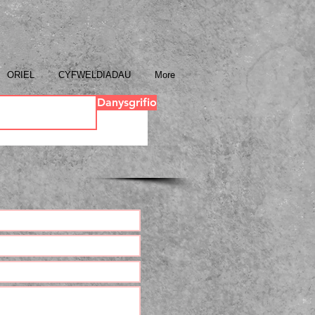
ORIEL
CYFWELDIADAU
More
Danysgrifio