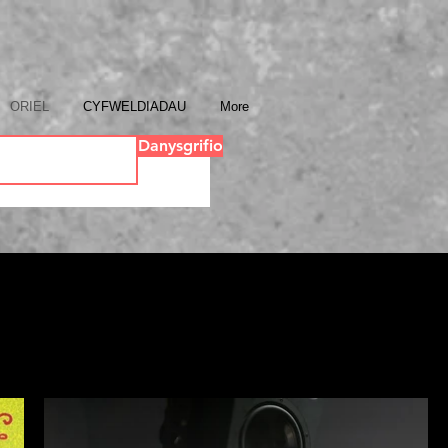
ORIEL
CYFWELDIADAU
More
Danysgrifio