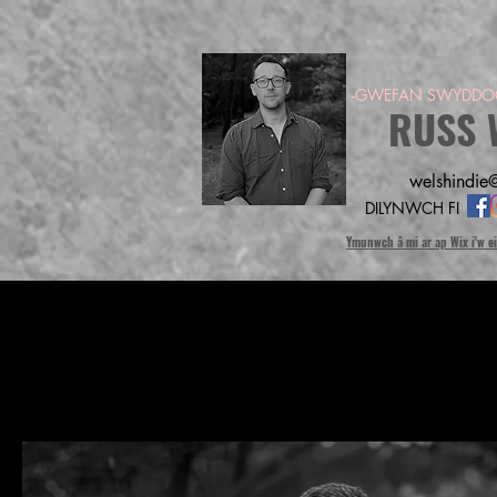
-GWEFAN SWYDDOG
RUSS 
welshindie@
DILYNWCH FI
Ymunwch â mi ar ap Wix i'w e