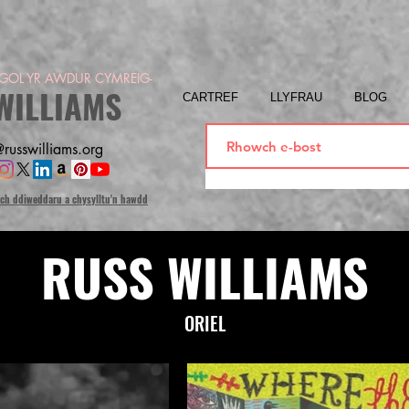
OL YR AWDUR CYMREIG-
WILLIAMS
CARTREF
LLYFRAU
BLOG
russwilliams.org
ich ddiweddaru a chysylltu'n hawdd
RUSS WILLIAMS
ORIEL