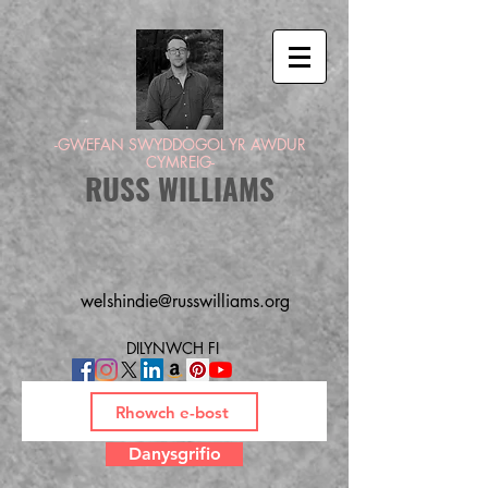
-GWEFAN SWYDDOGOL YR AWDUR
CYMREIG-
RUSS WILLIAMS
welshindie@russwilliams.org
DILYNWCH FI
Danysgrifio