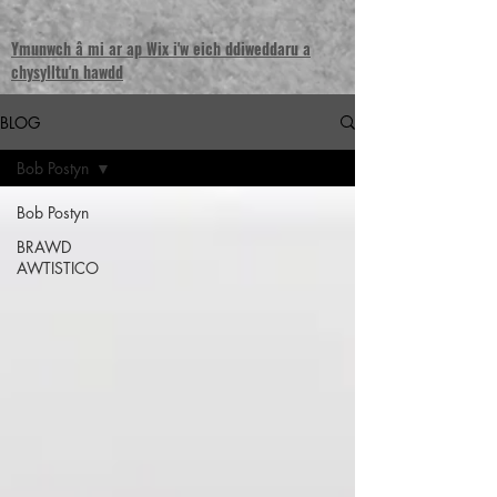
Ymunwch â mi ar ap Wix i'w eich ddiweddaru a
chysylltu'n hawdd
BLOG
Bob Postyn
Bob Postyn
BRAWD
AWTISTICO