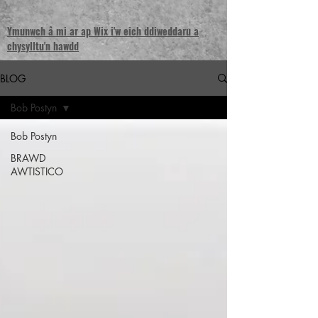
Ymunwch â mi ar ap Wix i'w eich ddiweddaru a
chysylltu'n hawdd
BLOG
Bob Postyn
Bob Postyn
BRAWD
AWTISTICO