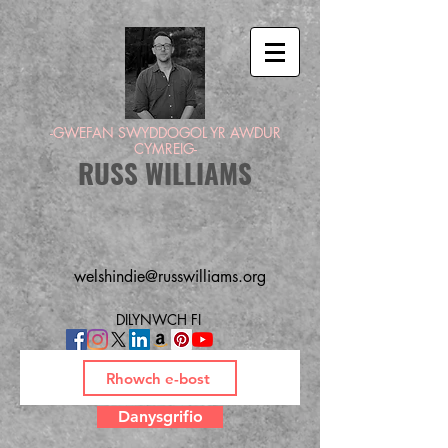
-GWEFAN SWYDDOGOL YR AWDUR
CYMREIG-
RUSS WILLIAMS
welshindie@russwilliams.org
DILYNWCH FI
Danysgrifio