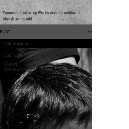
Ymunwch â mi ar ap Wix i'w eich ddiweddaru a
chysylltu'n hawdd
BLOG
Bob Postyn
Bob Postyn
BRAWD
AWTISTICO