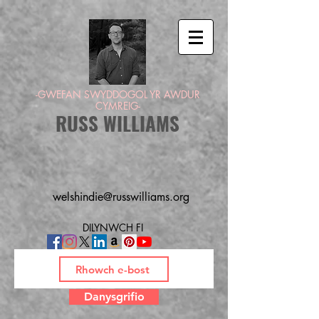
-GWEFAN SWYDDOGOL YR AWDUR
CYMREIG-
RUSS WILLIAMS
welshindie@russwilliams.org
DILYNWCH FI
Danysgrifio