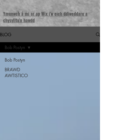
Ymunwch â mi ar ap Wix i'w eich ddiweddaru a
chysylltu'n hawdd
BLOG
Bob Postyn
Bob Postyn
BRAWD
AWTISTICO