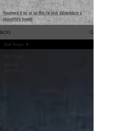
Ymunwch â mi ar ap Wix i'w eich ddiweddaru a
chysylltu'n hawdd
BLOG
Bob Postyn
Bob Postyn
BRAWD
AWTISTICO