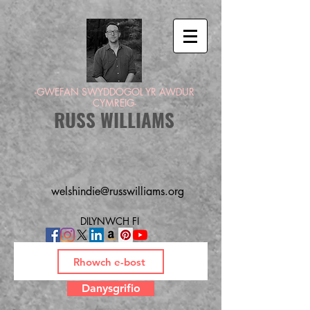
-GWEFAN SWYDDOGOL YR AWDUR
CYMREIG-
RUSS WILLIAMS
welshindie@russwilliams.org
DILYNWCH FI
Danysgrifio