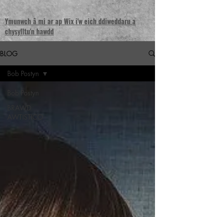
Ymunwch â mi ar ap Wix i'w eich ddiweddaru a
chysylltu'n hawdd
BLOG
Bob Postyn
Bob Postyn
BRAWD
AWTISTICO