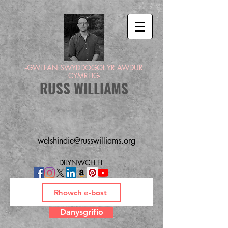
-GWEFAN SWYDDOGOL YR AWDUR
CYMREIG-
RUSS WILLIAMS
welshindie@russwilliams.org
DILYNWCH FI
Danysgrifio