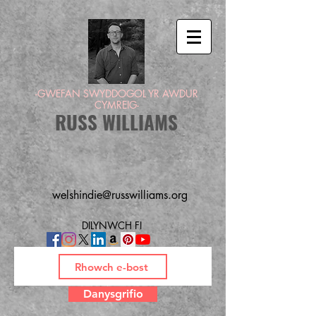
-GWEFAN SWYDDOGOL YR AWDUR
CYMREIG-
RUSS WILLIAMS
welshindie@russwilliams.org
DILYNWCH FI
Danysgrifio