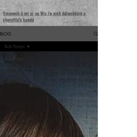
Ymunwch â mi ar ap Wix i'w eich ddiweddaru a
chysylltu'n hawdd
BLOG
Bob Postyn
Bob Postyn
BRAWD
AWTISTICO