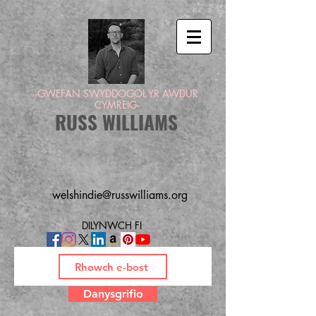
-GWEFAN SWYDDOGOL YR AWDUR
CYMREIG-
RUSS WILLIAMS
welshindie@russwilliams.org
DILYNWCH FI
Danysgrifio