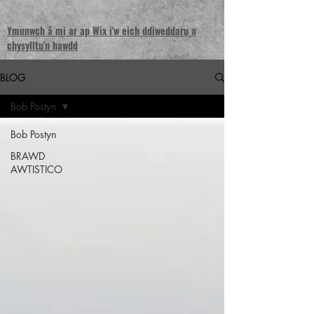
Ymunwch â mi ar ap Wix i'w eich ddiweddaru a
chysylltu'n hawdd
BLOG
Bob Postyn
Bob Postyn
BRAWD
AWTISTICO