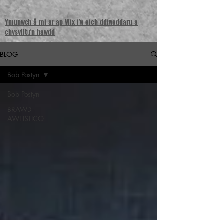
Ymunwch â mi ar ap Wix i'w eich ddiweddaru a
chysylltu'n hawdd
BLOG
Bob Postyn
Bob Postyn
BRAWD
AWTISTICO