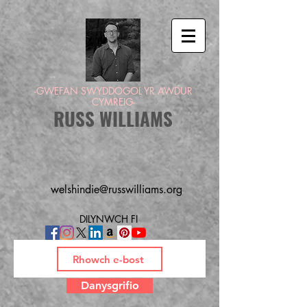
-GWEFAN SWYDDOGOL YR AWDUR
CYMREIG-
RUSS WILLIAMS
welshindie@russwilliams.org
DILYNWCH FI
Danysgrifio