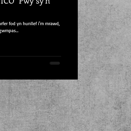
CO "Pwy sy'n
arfer fod yn hunllef i'm mrawd,
gwmpas...