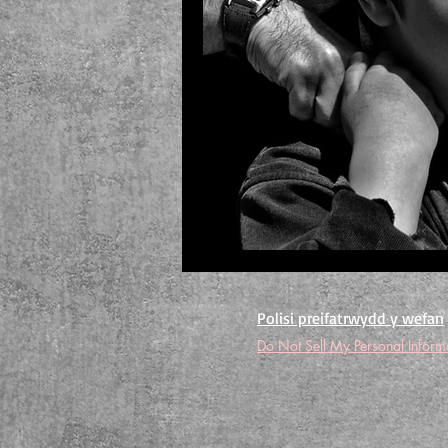
Polisi preifatrwydd y wefan
Do Not Sell My Personal Inform