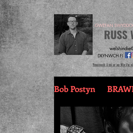
-GWEFAN SWYDDOG
RUSS 
welshindie@
DILYNWCH FI
Ymunwch â mi ar ap Wix i'w e
Bob Postyn
BRAW