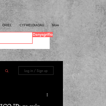
ORIEL
CYFWELDIADAU
More
Danysgrifio
Log in / Sign up