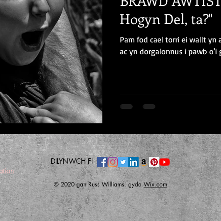
BRAWD AWTISTI
Hogyn Del, ta?"
Pam fod cael torri ei wallt yn 
ac yn dorgalonnus i pawb o'i 
DILYNWCH FI
ation
© 2020 gan Russ Williams. gyda
Wix.com