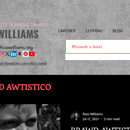
OL YR AWDUR CYMREIG-
WILLIAMS
CARTREF
LLYFRAU
BLOG
russwilliams.org
ich ddiweddaru a chysylltu'n hawdd
D AWTISTICO
Russ Williams
Jul 17, 2021
5 min read