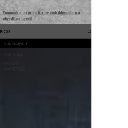
Ymunwch â mi ar ap Wix i'w eich ddiweddaru a
chysylltu'n hawdd
BLOG
Bob Postyn
Bob Postyn
BRAWD
AWTISTICO