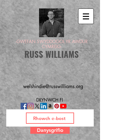
-GWEFAN SWYDDOGOL YR AWDUR
CYMREIG-
RUSS WILLIAMS
welshindie@russwilliams.org
DILYNWCH FI
Danysgrifio