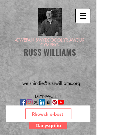
-GWEFAN SWYDDOGOL YR AWDUR
CYMREIG-
RUSS WILLIAMS
welshindie@russwilliams.org
DILYNWCH FI
Danysgrifio