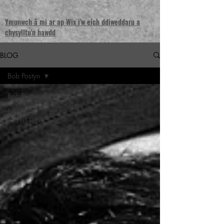
Ymunwch â mi ar ap Wix i'w eich ddiweddaru a
chysylltu'n hawdd
BLOG
Bob Postyn
Bob Postyn
BRAWD
AWTISTICO