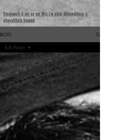
Ymunwch â mi ar ap Wix i'w eich ddiweddaru a
chysylltu'n hawdd
BLOG
Bob Postyn
Bob Postyn
BRAWD
AWTISTICO