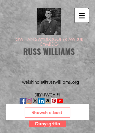
-GWEFAN SWYDDOGOL YR AWDUR
CYMREIG-
RUSS WILLIAMS
welshindie@russwilliams.org
DILYNWCH FI
Danysgrifio