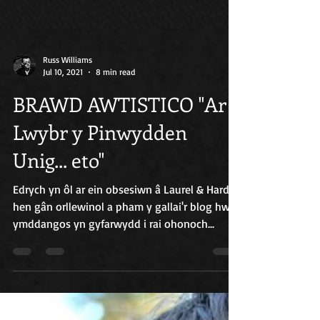
Russ Williams
Jul 10, 2021
8 min read
BRAWD AWTISTICO "Ar
Lwybr y Pinwydden
Unig... eto"
Edrych yn ôl ar ein obsesiwn â Laurel & Hardy,
hen gân orllewinol a pham y gallai'r blog hwn
ymddangos yn gyfarwydd i rai ohonoch...