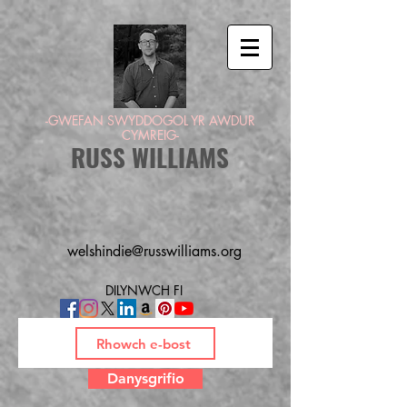
-GWEFAN SWYDDOGOL YR AWDUR
CYMREIG-
RUSS WILLIAMS
welshindie@russwilliams.org
DILYNWCH FI
Danysgrifio