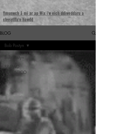
Ymunwch â mi ar ap Wix i'w eich ddiweddaru a
chysylltu'n hawdd
BLOG
Bob Postyn
Bob Postyn
BRAWD
AWTISTICO