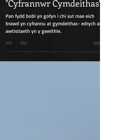
BRAWD AWTISTICO
"Cyfrannwr Cymdeithas"
Pan fydd bobl yn gofyn i chi sut mae eich
brawd yn cyfrannu at gymdeithas- edrych ar
awtistiaeth yn y gweithle.