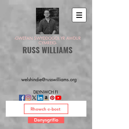
-GWEFAN SWYDDOGOL YR AWDUR
CYMREIG-
RUSS WILLIAMS
welshindie@russwilliams.org
DILYNWCH FI
Danysgrifio