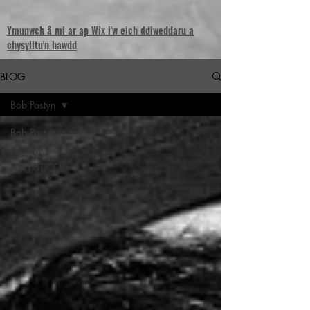
Ymunwch â mi ar ap Wix i'w eich ddiweddaru a
chysylltu'n hawdd
BLOG
Bob Postyn
Bob Postyn
BRAWD
AWTISTICO