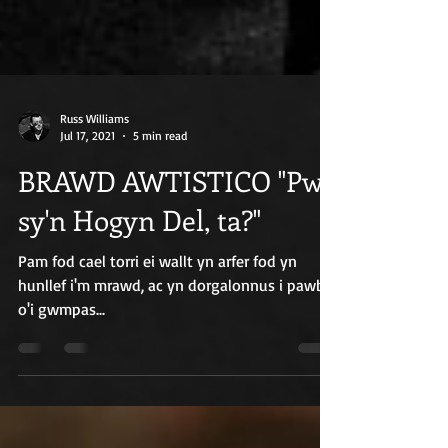
Russ Williams
Jul 17, 2021
5 min read
BRAWD AWTISTICO "Pwy
sy'n Hogyn Del, ta?"
Pam fod cael torri ei wallt yn arfer fod yn
hunllef i'm mrawd, ac yn dorgalonnus i pawb
o'i gwmpas...