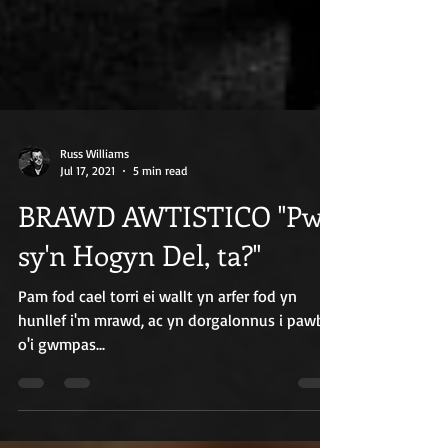
Russ Williams
Jul 17, 2021
5 min read
BRAWD AWTISTICO "Pwy
sy'n Hogyn Del, ta?"
Pam fod cael torri ei wallt yn arfer fod yn
hunllef i'm mrawd, ac yn dorgalonnus i pawb
o'i gwmpas...