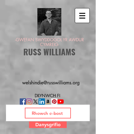
-GWEFAN SWYDDOGOL YR AWDUR
CYMREIG-
RUSS WILLIAMS
welshindie@russwilliams.org
DILYNWCH FI
Danysgrifio