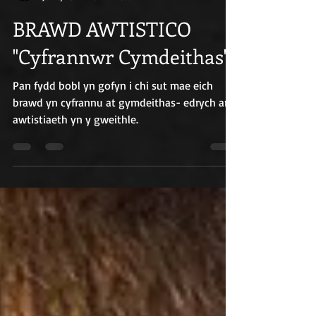
Russ Williams
Jul 17, 2021
7 min read
BRAWD AWTISTICO
"Cyfrannwr Cymdeithas"
Pan fydd bobl yn gofyn i chi sut mae eich
brawd yn cyfrannu at gymdeithas- edrych ar
awtistiaeth yn y gweithle.