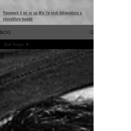
Ymunwch â mi ar ap Wix i'w eich ddiweddaru a
chysylltu'n hawdd
BLOG
Bob Postyn
Bob Postyn
BRAWD
AWTISTICO