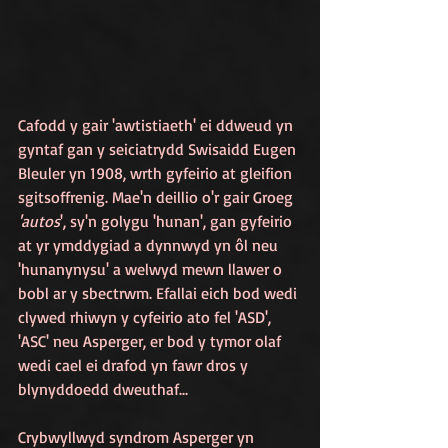
Cafodd y gair 'awtistiaeth' ei ddweud yn 
gyntaf gan y seiciatrydd Swisaidd Eugen 
Bleuler yn 1908, wrth gyfeirio at gleifion 
sgitsoffrenig. Mae'n deillio o'r gair Groeg 
'autos
', sy'n golygu 'hunan', gan gyfeirio 
at yr ymddygiad a dynnwyd yn ôl neu 
'hunanynysu' a welwyd mewn llawer o 
bobl ar y sbectrwm. Efallai eich bod wedi 
clywed rhiwyn y cyfeirio ato fel 'ASD', 
'ASC' neu Asperger, er bod y tymor olaf 
wedi cael ei drafod yn fawr dros y 
blynyddoedd dweuthaf...
Crybwyllwyd syndrom Asperger yn 