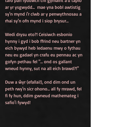
taro pan fyddwch chi gymaint â'u tapio 
ar yr ysgwydd... 
mae yna bobl awtistig 
sy'n mynd i'r clwb ar y penwythnosau a 
rhai sy'n ofn mynd i siop brysur...
Wedi drysu eto?! Ceisiwch esbonio 
hynny i gyd i bob ffrind neu bartner yn 
eich bywyd heb ledaenu mwy o fythau 
neu eu gadael yn crafu eu pennau ac yn 
gofyn pethau fel "... ond os gallant 
wneud hynny, sut na all eich brawd?!"
Duw a ŵyr (efallai!), ond dim ond un 
peth rwy'n sicr ohono... all fy mrawd, fel 
fi fy hun, ddim gwneud mathemateg i 
safio'i fywyd!