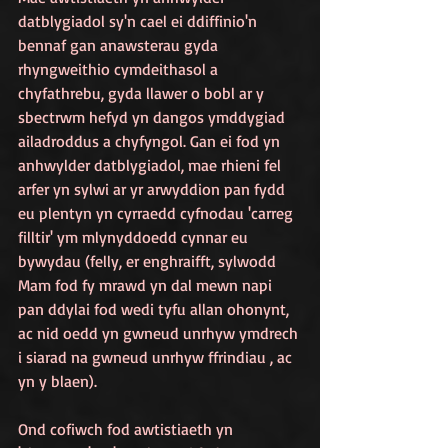
datblygiadol sy'n cael ei ddiffinio'n 
bennaf gan anawsterau gyda 
rhyngweithio cymdeithasol a 
chyfathrebu, gyda llawer o bobl ar y 
sbectrwm hefyd yn dangos ymddygiad 
ailadroddus a chyfyngol. Gan ei fod yn 
anhwylder datblygiadol, mae rhieni fel 
arfer yn sylwi ar yr arwyddion pan fydd 
eu plentyn yn cyrraedd cyfnodau 'carreg 
filltir' ym mlynyddoedd cynnar eu 
bywydau (felly, er enghraifft, sylwodd 
Mam fod fy mrawd yn dal mewn napi 
pan ddylai fod wedi tyfu allan ohonynt, 
ac nid oedd yn gwneud unrhyw ymdrech 
i siarad na gwneud unrhyw ffrindiau , ac 
yn y blaen).
Ond cofiwch fod awtistiaeth yn 