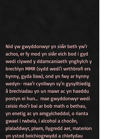
Nid yw gwyddonwyr yn siŵr beth yw'r 
achos, er fy mod yn siŵr eich bod i gyd 
wedi clywed y ddamcaniaeth ynghylch y 
brechlyn MMR (sydd wedi'i wrthbrofi ers 
hynny, gyda llaw), ond yn fwy ar hynny 
wedyn- mae'r cynllwyn sy'n gysylltiedig 
â brechiadau yn un mawr ac yn haeddu 
postyn ei hun...
 mae gwyddonwyr wedi 
ceisio rhoi'r bai ar bob math o bethau, 
yn enetig ac yn amgylcheddol, o rianta 
gwael i rwbela, i alcohol a chocên, 
plaladdwyr, plwm, llygredd aer, materion 
yn ystod beichiogrwydd a chlefydau 