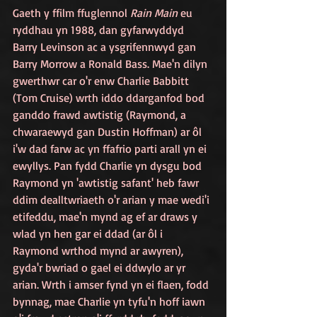
Gaeth y ffilm ffuglennol 
Rain Main
 eu 
ryddhau yn 1988, dan gyfarwyddyd 
Barry Levinson ac a ysgrifennwyd gan 
Barry Morrow a Ronald Bass. Mae'n dilyn 
gwerthwr car o'r enw Charlie Babbitt 
(Tom Cruise) wrth iddo ddarganfod bod 
ganddo frawd awtistig (Raymond, a 
chwaraewyd gan Dustin Hoffman) ar ôl 
i'w dad farw ac yn ffafrio parti arall yn ei 
ewyllys. Pan fydd Charlie yn dysgu bod 
Raymond yn 'awtistig safant' heb fawr 
ddim dealltwriaeth o'r arian y mae wedi'i 
etifeddu, mae'n mynd ag ef ar draws y 
wlad yn hen gar ei ddad (ar ôl i 
Raymond wrthod mynd ar awyren), 
gyda'r bwriad o gael ei ddwylo ar yr 
arian.
Wrth i amser fynd yn ei flaen, fodd 
bynnag, mae Charlie yn tyfu'n hoff iawn 