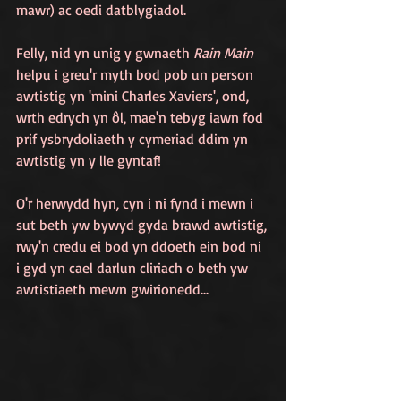
mawr) ac oedi datblygiadol. 
Felly, nid yn unig y gwnaeth 
Rain Main
helpu i greu'r myth bod pob un person 
awtistig yn 'mini Charles Xaviers', ond, 
wrth edrych yn ôl, mae'n tebyg iawn fod 
prif ysbrydoliaeth y cymeriad ddim yn 
awtistig yn y lle gyntaf!
O'r herwydd hyn, cyn i ni fynd i mewn i 
sut beth yw bywyd gyda brawd awtistig, 
rwy'n credu ei bod yn ddoeth ein bod ni 
i gyd yn cael darlun cliriach o beth yw 
awtistiaeth mewn gwirionedd...