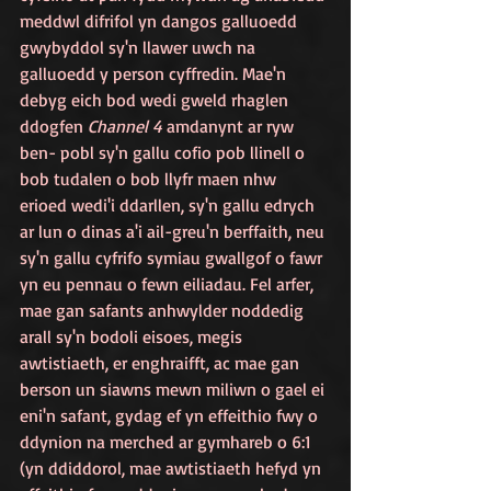
meddwl difrifol yn dangos galluoedd 
gwybyddol sy'n llawer uwch na 
galluoedd y person cyffredin. Mae'n 
debyg eich bod wedi gweld rhaglen 
ddogfen 
Channel 4
 amdanynt ar ryw 
ben- pobl sy'n gallu cofio pob llinell o 
bob tudalen o bob llyfr maen nhw 
erioed wedi'i ddarllen, sy'n gallu edrych 
ar lun o dinas a'i ail-greu'n berffaith, neu 
sy'n gallu cyfrifo symiau gwallgof o fawr 
yn eu pennau o fewn eiliadau.
Fel arfer, 
mae gan safants anhwylder noddedig 
arall sy'n bodoli eisoes, megis 
awtistiaeth, er enghraifft, ac mae gan 
berson un siawns mewn miliwn o gael ei 
eni'n safant, gydag ef yn effeithio fwy o 
ddynion na merched ar gymhareb o 6:1 
(yn ddiddorol, mae awtistiaeth hefyd yn 