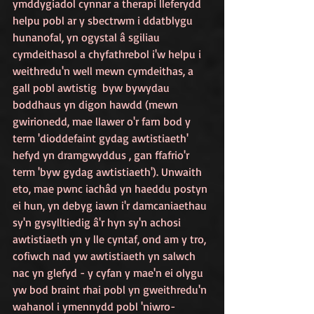
ymddygiadol cynnar a therapi lleferydd 
helpu pobl ar y sbectrwm i ddatblygu 
hunanofal, yn ogystal â sgiliau 
cymdeithasol a chyfathrebol i'w helpu i 
weithredu'n well mewn cymdeithas, a 
gall pobl awtistig  byw bywydau 
boddhaus yn digon hawdd (mewn 
gwirionedd, mae llawer o'r farn bod y 
term 'dioddefaint gydag awtistiaeth' 
hefyd yn dramgwyddus , gan ffafrio'r 
term 'byw gydag awtistiaeth').
Unwaith 
eto, mae pwnc iachâd yn haeddu postyn 
ei hun, yn debyg iawn i'r damcaniaethau 
sy'n gysylltiedig â'r hyn sy'n achosi 
awtistiaeth yn y lle cyntaf, ond am y tro, 
cofiwch nad yw awtistiaeth yn salwch 
nac yn glefyd - y cyfan y mae'n ei olygu 
yw bod braint rhai pobl yn gweithredu'n 
wahanol i ymennydd pobl 'niwro-