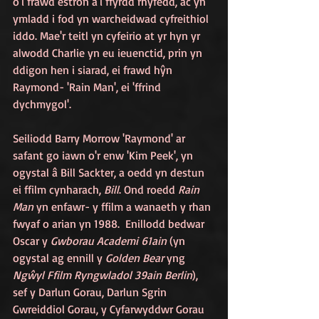
o'i frawd estron a'i ffyrdd rhyfedd, ac yn 
ymladd i fod yn warcheidwad cyfreithiol 
iddo. Mae'r teitl yn cyfeirio at yr hyn yr 
alwodd Charlie yn eu ieuenctid, prin yn 
ddigon hen i siarad, ei frawd hŷn 
Raymond- 'Rain Man', ei 'ffrind 
dychmygol'.
Seiliodd Barry Morrow 'Raymond' ar 
safant go iawn o'r enw 'Kim Peek', yn 
ogystal â Bill Sackter, a oedd yn destun 
ei ffilm cynharach, 
Bill
. Ond roedd 
Rain 
Man
 yn enfawr- y ffilm a wanaeth y rhan 
fwyaf o arian yn 1988.  Enillodd bedwar 
Oscar y 
Gwborau Academi 61ain
 (yn 
ogystal ag ennill y 
Golden Bear
 yng 
Ngŵyl Ffilm Ryngwladol 39ain Berlin
), 
sef y Darlun Gorau, Darlun Sgrin 
Gwreiddiol Gorau, y Cyfarwyddwr Gorau 