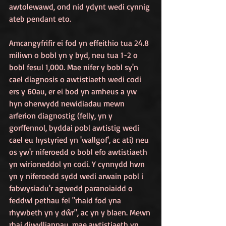
awtolewawd, ond nid ydynt wedi cynnig 
ateb pendant eto.
Amcangyfrifir ei fod yn effeithio tua 24.8 
miliwn o bobl yn y byd, neu tua 1-2 o 
bobl fesul 1,000. Mae nifer y bobl sy'n 
cael diagnosis o awtistiaeth wedi codi 
ers y 60au, er ei bod yn amheus a yw 
hyn oherwydd newidiadau mewn 
arferion diagnostig (felly, yn y 
gorffennol, byddai pobl awtistig wedi 
cael eu hystyried yn 'wallgof', ac ati) neu 
os yw'r niferoedd o bobl efo awtistiaeth 
yn wirioneddol yn codi.
Y cynnydd hwn 
yn y niferoedd sydd wedi arwain pobl i 
fabwysiadu'r agwedd paranoiaidd o 
feddwl pethau fel "rhaid fod yna 
rhywbeth yn y dŵr", ac yn y blaen. Mewn 
rhai diwylliannau, mae awtistiaeth yn 