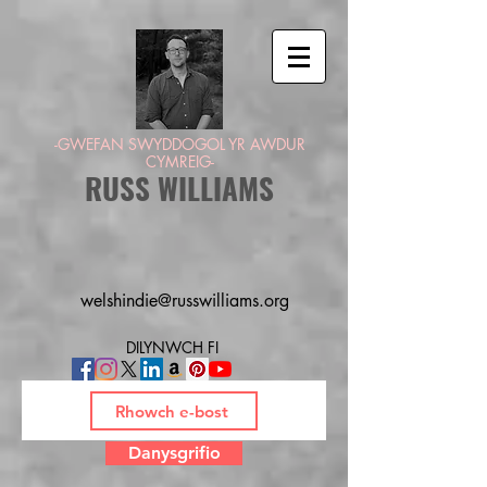
-GWEFAN SWYDDOGOL YR AWDUR
CYMREIG-
RUSS WILLIAMS
welshindie@russwilliams.org
DILYNWCH FI
Danysgrifio