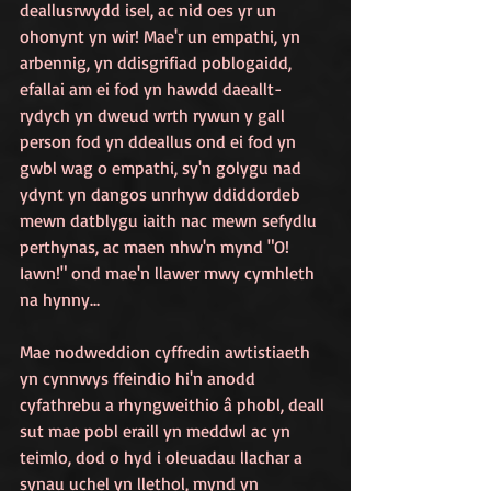
deallusrwydd isel, ac nid oes yr un 
ohonynt yn wir!
Mae'r un empathi, yn 
arbennig, yn ddisgrifiad poblogaidd, 
efallai am ei fod yn hawdd daeallt- 
rydych yn dweud wrth rywun y gall 
person fod yn ddeallus ond ei fod yn 
gwbl wag o empathi, sy'n golygu nad 
ydynt yn dangos unrhyw ddiddordeb 
mewn datblygu iaith nac mewn sefydlu 
perthynas, ac maen nhw'n mynd "O! 
Iawn!" ond mae'n llawer mwy cymhleth 
na hynny...
Mae nodweddion cyffredin awtistiaeth 
yn cynnwys ffeindio hi'n anodd 
cyfathrebu a rhyngweithio â phobl, deall 
sut mae pobl eraill yn meddwl ac yn 
teimlo, dod o hyd i oleuadau llachar a 
synau uchel yn llethol, mynd yn 