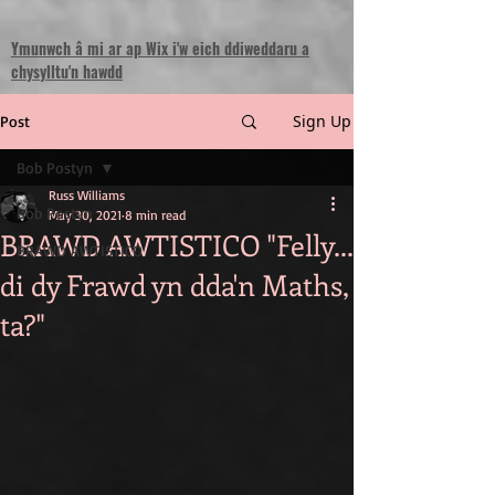
Ymunwch â mi ar ap Wix i'w eich ddiweddaru a
chysylltu'n hawdd
Sign Up
Post
Bob Postyn
Russ Williams
Bob Postyn
May 30, 2021
8 min read
BRAWD AWTISTICO "Felly...
BRAWD AWTISTICO
di dy Frawd yn dda'n Maths,
ta?"