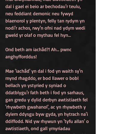
dal i gael ei beio ar bechodau'r teulu, 
neu feddiant demonic neu fywyd 
blaenorol y plentyn, felly tan rydym yn 
nodi'r achos, rwy'n ofni nad ydym wedi 
gweld yr olaf o mythau fel hyn... 
Ond beth am iachâd?! Ah... pwnc 
anghyfforddus! 
Mae 'iachâd' yn dal i fod yn waith sy'n 
mynd rhagddo, er bod llawer o bobl 
bellach yn ystyried y syniad o 
ddatblygu'r fath beth i fod yn sarhaus, 
gan gredu y dylid derbyn awtistiaeth fel 
'rhywbeth gwahanol', ac yn rhywbeth y 
dylem ddysgu byw gyda, yn hytrach na'i 
ddiffodd. Nid yw rhywun yn 'tyfu allan' o 
awtistiaeth, ond gall ymyriadau 