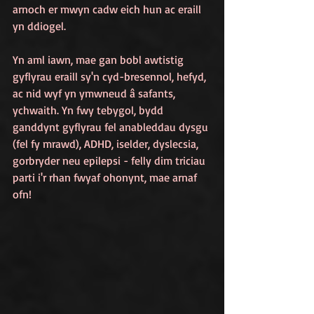
arnoch er mwyn cadw eich hun ac eraill 
yn ddiogel.
Yn aml iawn, mae gan bobl awtistig 
gyflyrau eraill sy'n cyd-bresennol, hefyd, 
ac nid wyf yn ymwneud â safants, 
ychwaith. Yn fwy tebygol, bydd 
ganddynt gyflyrau fel anableddau dysgu 
(fel fy mrawd), ADHD, iselder, dyslecsia, 
gorbryder neu epilepsi - felly dim triciau 
parti i'r rhan fwyaf ohonynt, mae arnaf 
ofn! 