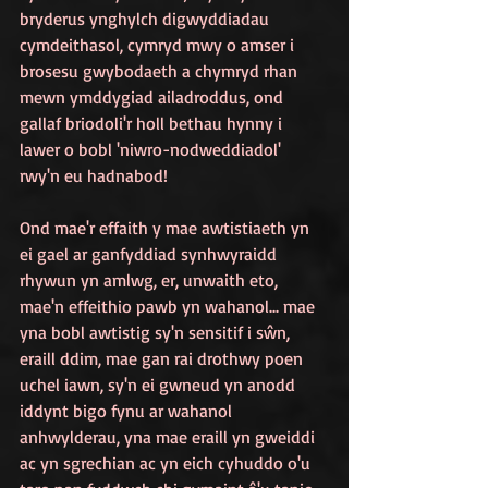
bryderus ynghylch digwyddiadau 
cymdeithasol, cymryd mwy o amser i 
brosesu gwybodaeth a chymryd rhan 
mewn ymddygiad ailadroddus, ond 
gallaf briodoli'r holl bethau hynny i 
lawer o bobl 'niwro-nodweddiadol' 
rwy'n eu hadnabod!
Ond mae'r effaith y mae awtistiaeth yn 
ei gael ar ganfyddiad synhwyraidd 
rhywun yn amlwg, er, unwaith eto, 
mae'n effeithio pawb yn wahanol... mae 
yna bobl awtistig sy'n sensitif i sŵn, 
eraill ddim, mae gan rai drothwy poen 
uchel iawn, sy'n ei gwneud yn anodd 
iddynt bigo fynu ar wahanol 
anhwylderau, yna mae eraill yn gweiddi 
ac yn sgrechian ac yn eich cyhuddo o'u 