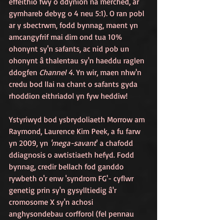
effeithio fwy o ddynion na merched, ar 
gymhareb debyg o 4 neu 5:1).
O ran pobl 
ar y sbectrwm, fodd bynnag, maent yn 
amcangyfrif mai dim ond tua 10% 
ohonynt sy'n safants, ac nid pob un 
ohonynt â thalentau sy'n haeddu raglen 
ddogfen 
Channel 4
. Yn wir, maen nhw'n 
credu bod llai na chant o safants gyda 
rhoddion eithriadol yn fyw heddiw!
Ystyriwyd bod ysbrydoliaeth Morrow am 
Raymond, Laurence Kim Peek, a fu farw 
yn 2009, yn 
'mega-savant
' a chafodd 
ddiagnosis o awtistiaeth hefyd. Fodd 
bynnag, credir bellach fod ganddo 
rywbeth o'r enw 'syndrom FG'- cyflwr 
genetig prin sy'n gysylltiedig â'r 
cromosome X sy'n achosi 
anghysondebau corfforol (fel pennau 