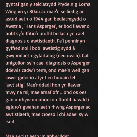
gyntaf gan y seiciatrydd Prydeinig Lorna 
Wing yn yr 80au ac mae'n seiliedig ar 
astudiaeth o 1944 gan bediatregydd o 
Awstria , 'Hans Asperger', er bod llawer o 
bobl sy'n ffitio'r proffil bellach yn cael 
diagnosis o awtistiaeth. Fe'i pennir yn 
gyffredinol i bobl awtistig sydd â 
gwybodaeth gyfartalog (neu uwch).
Gall 
unigolion sy'n cael diagnosis o Asperger 
ddewis cadw'r term, ond mae'n well gan 
lawer gyfeirio atynt eu hunain fel 
'awtistig'. Mae'r ddadl hon yn llawer 
mwy na mi, mae arnaf ofn... ond os oes 
gan unrhyw un ohoncoh ffordd hawdd i 
egluro'r gwahaniaeth rhwng Asperger ac 
awtistiaeth, mae croeso i chi adael sylw 
isod!
Mae awtistiaeth yn anhwylder 