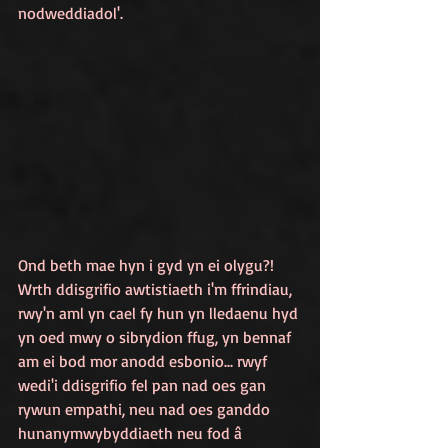
nodweddiadol'.
Ond beth mae hyn i gyd yn ei olygu?! 
Wrth ddisgrifio awtistiaeth i'm ffrindiau, 
rwy'n aml yn cael fy hun yn lledaenu hyd 
yn oed mwy o sibrydion ffug, yn bennaf 
am ei bod mor anodd esbonio... rwyf 
wedi'i ddisgrifio fel pan nad oes gan 
rywun empathi, neu nad oes ganddo 
hunanymwybyddiaeth neu fod â 