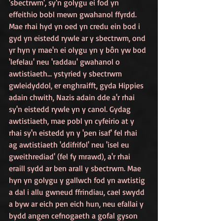
'sbectrwm', sy'n golygu ei fod yn 
effeithio bobl mewn gwahanol ffyrdd. 
Mae rhai hyd yn oed yn credu ein bod i 
gyd yn eistedd rywle ar y sbectrwm, ond 
yr hyn y mae'n ei olygu yn y bôn yw bod 
'lefelau' neu 'raddau' gwahanol o 
awtistiaeth... ystyried y sbectrwm 
gwleidyddol, er enghraifft, gyda Hippies 
adain chwith, Nazis adain dde a'r rhai 
sy'n eistedd rywle yn y canol. Gydag 
awtistiaeth, mae pobl yn cyfeirio at y 
rhai sy'n eistedd yn y 'pen isaf' fel rhai 
ag awtistiaeth 'ddifrifol' neu 'isel eu 
gweithrediad' (fel fy mrawd), a'r rhai 
eraill sydd ar ben arall y sbectrwm. Mae 
hyn yn golygu y gallwch fod yn awtistig 
a dal i allu gwneud ffrindiau, cael swydd 
a byw ar eich pen eich hun, neu efallai y 
bydd angen cefnogaeth a gofal gyson 