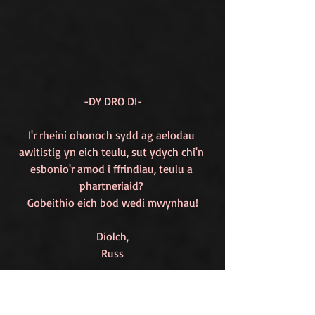
-DY DRO DI-
I'r rheini ohonoch sydd ag aelodau 
awitistig yn eich teulu, sut ydych chi'n 
esbonio'r amod i ffrindiau, teulu a 
phartneriaid? 
Gobeithio eich bod wedi mwynhau!
Diolch,
Russ
I'R GWEFAN