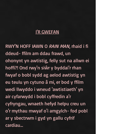
I'R GWEFAN
RWY'N HOFF IAWN O 
RAIN MAN
, rhaid i fi 
ddeud- ffilm am ddau frawd, un 
ohonynt yn awtistig, felly sut na allwn ei 
hoffi?! Ond rwy'n siŵr y byddai'r rhan 
fwyaf o bobl sydd ag aelod awtistig yn 
eu teulu yn cytuno â mi, er bod y ffilm 
wedi llwyddo i wneud 'awtistiaeth' yn 
air cyfarwydd i bobl cyffredin a'r 
cyfryngau, wnaeth hefyd helpu creu un 
o'r mythau mwyaf o'i amgylch- fod pobl 
ar y sbectrwm i gyd yn gallu cyfrif 
cardiau...