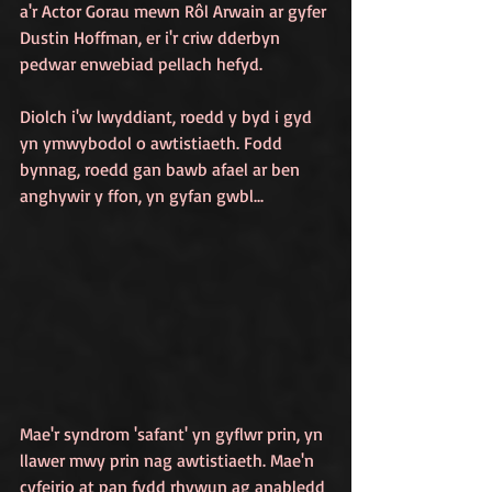
a'r Actor Gorau mewn Rôl Arwain ar gyfer 
Dustin Hoffman, er i'r criw dderbyn 
pedwar enwebiad pellach hefyd.
Diolch i'w lwyddiant, roedd y byd i gyd 
yn ymwybodol o awtistiaeth. Fodd 
bynnag, roedd gan bawb afael ar ben 
anghywir y ffon, yn gyfan gwbl...  
Mae'r syndrom 'safant' yn gyflwr prin, yn 
llawer mwy prin nag awtistiaeth. Mae'n 
cyfeirio at pan fydd rhywun ag anabledd 