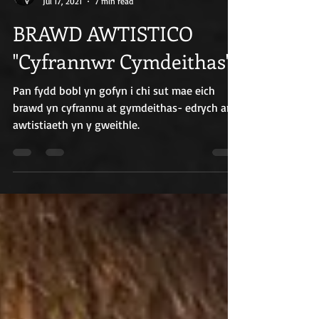
Russ Williams
Jul 17, 2021
7 min read
BRAWD AWTISTICO
"Cyfrannwr Cymdeithas"
Pan fydd bobl yn gofyn i chi sut mae eich
brawd yn cyfrannu at gymdeithas- edrych ar
awtistiaeth yn y gweithle.