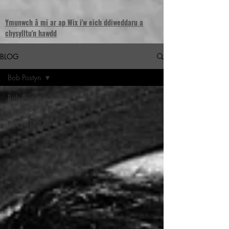
Ymunwch â mi ar ap Wix i'w eich ddiweddaru a
chysylltu'n hawdd
BLOG
Bob Postyn
Bob Postyn
BRAWD
AWTISTICO