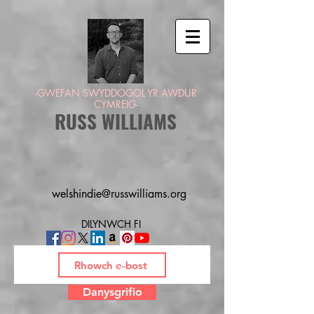
-GWEFAN SWYDDOGOL YR AWDUR
CYMREIG-
RUSS WILLIAMS
welshindie@russwilliams.org
DILYNWCH FI
Danysgrifio