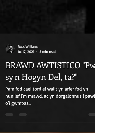
Russ Williams
Jul 17, 2021
5 min read
BRAWD AWTISTICO "Pwy
sy'n Hogyn Del, ta?"
Pam fod cael torri ei wallt yn arfer fod yn
hunllef i'm mrawd, ac yn dorgalonnus i pawb
o'i gwmpas...